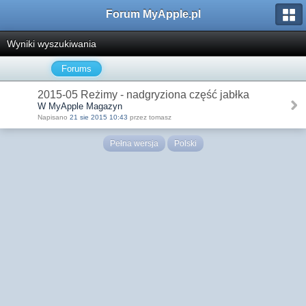
Forum MyApple.pl
Wyniki wyszukiwania
Forums
2015-05 Reżimy - nadgryziona część jabłka
W MyApple Magazyn
Napisano
21 sie 2015 10:43
przez tomasz
Pełna wersja
Polski