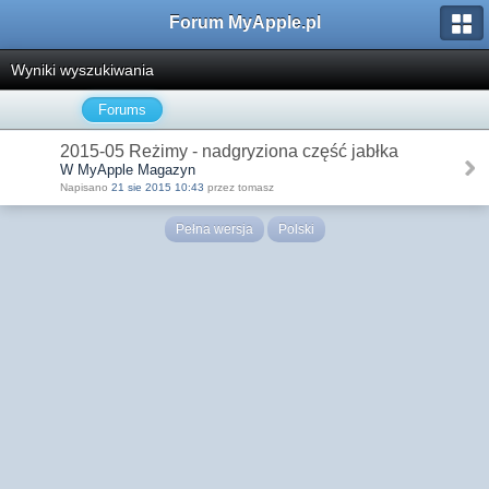
Forum MyApple.pl
Wyniki wyszukiwania
Forums
2015-05 Reżimy - nadgryziona część jabłka
W MyApple Magazyn
Napisano
21 sie 2015 10:43
przez tomasz
Pełna wersja
Polski