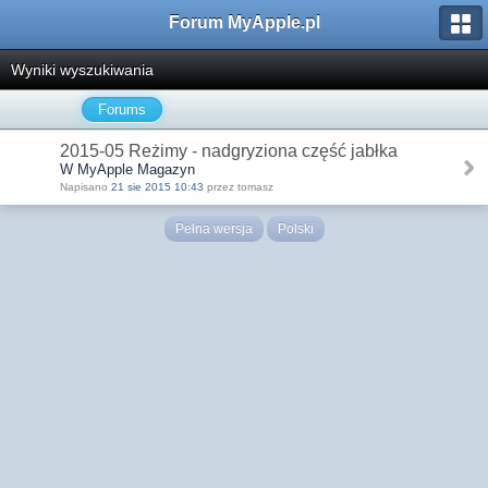
Forum MyApple.pl
Wyniki wyszukiwania
Forums
2015-05 Reżimy - nadgryziona część jabłka
W MyApple Magazyn
Napisano
21 sie 2015 10:43
przez tomasz
Pełna wersja
Polski