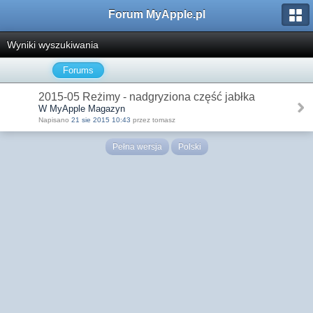
Forum MyApple.pl
Wyniki wyszukiwania
Forums
2015-05 Reżimy - nadgryziona część jabłka
W MyApple Magazyn
Napisano
21 sie 2015 10:43
przez tomasz
Pełna wersja
Polski