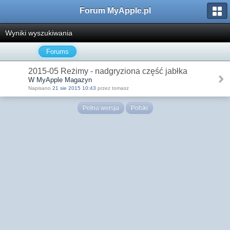
Forum MyApple.pl
Wyniki wyszukiwania
Forums
2015-05 Reżimy - nadgryziona część jabłka
W MyApple Magazyn
Napisano
21 sie 2015 10:43
przez tomasz
Pełna wersja
Polski