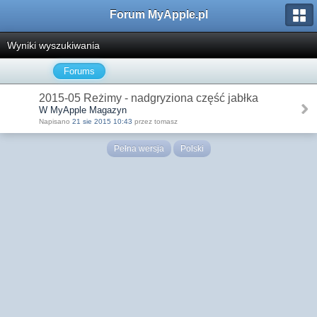
Forum MyApple.pl
Wyniki wyszukiwania
Forums
2015-05 Reżimy - nadgryziona część jabłka
W MyApple Magazyn
Napisano
21 sie 2015 10:43
przez tomasz
Pełna wersja
Polski