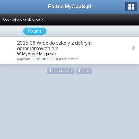
Forum MyApple.pl
Wyniki wyszukiwania
Forums
2015-06 Wróć do szkoły z dobrym
oprogramowaniem
W MyApple Magazyn
Napisano
29 sie 2015 22:20
przez tomasz
Pełna wersja
Polski