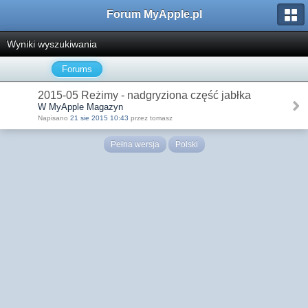
Forum MyApple.pl
Wyniki wyszukiwania
Forums
2015-05 Reżimy - nadgryziona część jabłka
W MyApple Magazyn
Napisano
21 sie 2015 10:43
przez tomasz
Pełna wersja
Polski