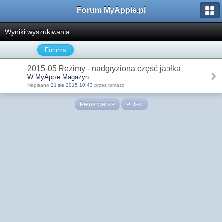
Forum MyApple.pl
Wyniki wyszukiwania
Forums
2015-05 Reżimy - nadgryziona część jabłka
W MyApple Magazyn
Napisano
21 sie 2015 10:43
przez tomasz
Pełna wersja
Polski