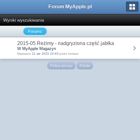
Forum MyApple.pl
Wyniki wyszukiwania
Forums
2015-05 Reżimy - nadgryziona część jabłka
W MyApple Magazyn
Napisano
21 sie 2015 10:43
przez tomasz
Pełna wersja
Polski