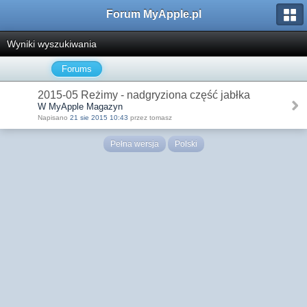
Forum MyApple.pl
Wyniki wyszukiwania
Forums
2015-05 Reżimy - nadgryziona część jabłka
W MyApple Magazyn
Napisano
21 sie 2015 10:43
przez tomasz
Pełna wersja
Polski