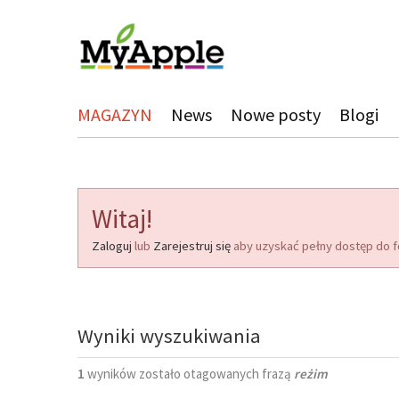
MAGAZYN
News
Nowe posty
Blogi
Witaj!
Zaloguj
lub
Zarejestruj się
aby uzyskać pełny dostęp do f
Wyniki wyszukiwania
1
wyników zostało otagowanych frazą
reżim