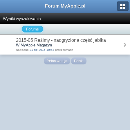
Forum MyApple.pl
Wyniki wyszukiwania
Forums
2015-05 Reżimy - nadgryziona część jabłka
W MyApple Magazyn
Napisano
21 sie 2015 10:43
przez tomasz
Pełna wersja
Polski