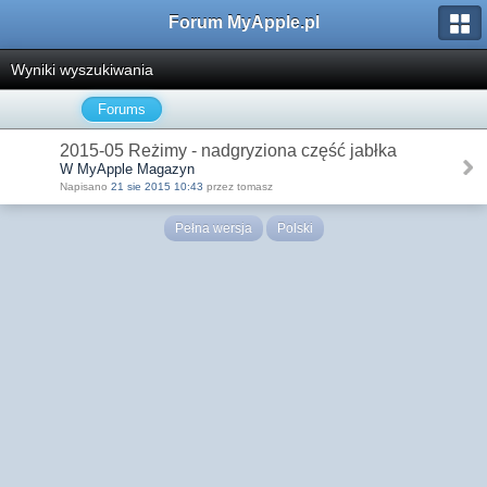
Forum MyApple.pl
Wyniki wyszukiwania
Forums
2015-05 Reżimy - nadgryziona część jabłka
W MyApple Magazyn
Napisano
21 sie 2015 10:43
przez tomasz
Pełna wersja
Polski