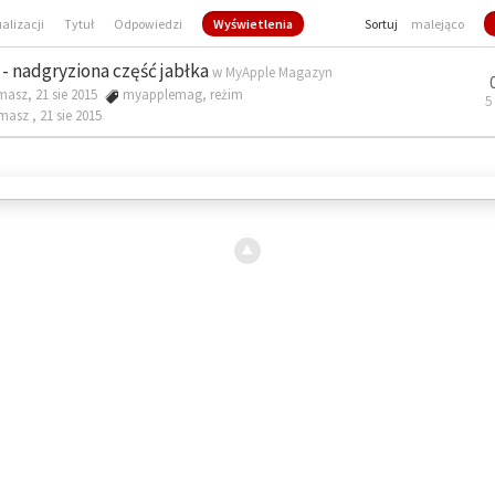
ualizacji
Tytuł
Odpowiedzi
Wyświetlenia
Sortuj
malejąco
- nadgryziona część jabłka
w
MyApple Magazyn
masz, 21 sie 2015
myapplemag
,
reżim
5
omasz ,
21 sie 2015