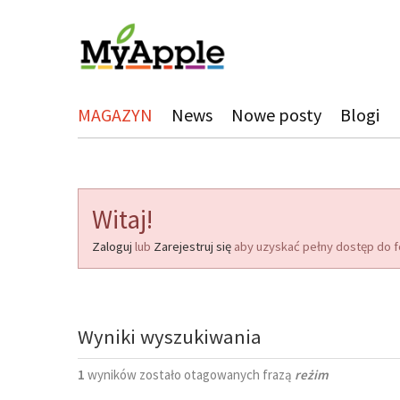
MAGAZYN
News
Nowe posty
Blogi
Witaj!
Zaloguj
lub
Zarejestruj się
aby uzyskać pełny dostęp do f
Wyniki wyszukiwania
1
wyników zostało otagowanych frazą
reżim