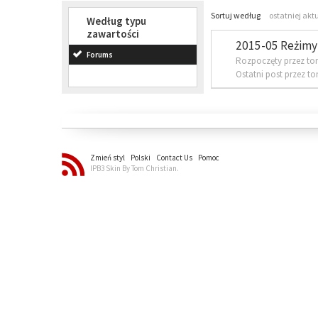
Sortuj według
ostatniej akt
Według typu
zawartości
2015-05 Reżimy 
Forums
Rozpoczęty przez to
Ostatni post przez t
Zmień styl
Polski
Contact Us
Pomoc
IPB3 Skin By Tom Christian.