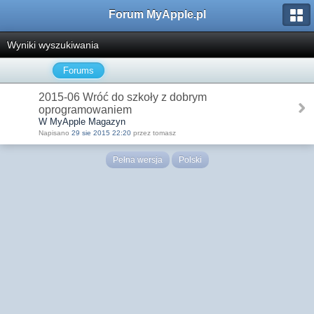
Forum MyApple.pl
Wyniki wyszukiwania
Forums
2015-06 Wróć do szkoły z dobrym
oprogramowaniem
W MyApple Magazyn
Napisano
29 sie 2015 22:20
przez tomasz
Pełna wersja
Polski