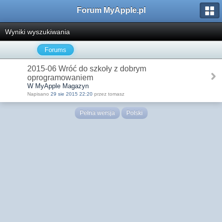
Forum MyApple.pl
Wyniki wyszukiwania
Forums
2015-06 Wróć do szkoły z dobrym
oprogramowaniem
W MyApple Magazyn
Napisano
29 sie 2015 22:20
przez tomasz
Pełna wersja
Polski