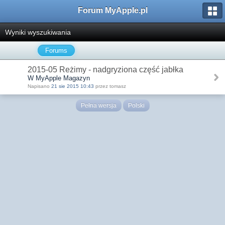
Forum MyApple.pl
Wyniki wyszukiwania
Forums
2015-05 Reżimy - nadgryziona część jabłka
W MyApple Magazyn
Napisano
21 sie 2015 10:43
przez tomasz
Pełna wersja
Polski