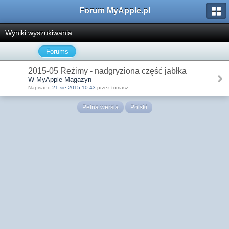
Forum MyApple.pl
Wyniki wyszukiwania
Forums
2015-05 Reżimy - nadgryziona część jabłka
W MyApple Magazyn
Napisano
21 sie 2015 10:43
przez tomasz
Pełna wersja
Polski