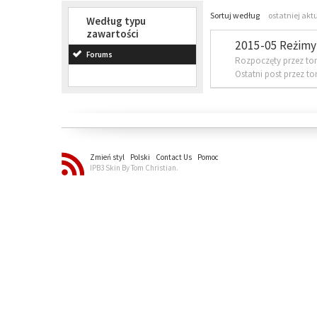
Sortuj według
ostatniej akt
Według typu
zawartości
2015-05 Reżimy 
Forums
Rozpoczęty przez to
Ostatni post przez t
Zmień styl
Polski
Contact Us
Pomoc
IPB3 Skin By Tom Christian.