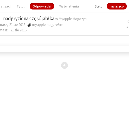
ualizacji
Tytuł
Odpowiedzi
Wyświetlenia
Sortuj
malejąco
- nadgryziona część jabłka
w
MyApple Magazyn
masz, 21 sie 2015
myapplemag
,
reżim
5
omasz ,
21 sie 2015