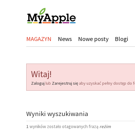
MAGAZYN
News
Nowe posty
Blogi
Witaj!
Zaloguj
lub
Zarejestruj się
aby uzyskać pełny dostęp do f
Wyniki wyszukiwania
1
wyników zostało otagowanych frazą
reżim