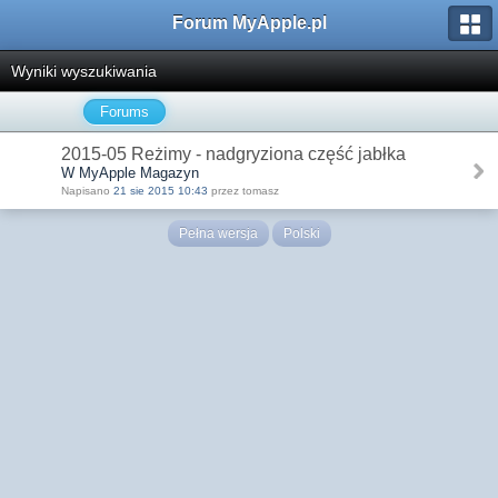
Forum MyApple.pl
Wyniki wyszukiwania
Forums
2015-05 Reżimy - nadgryziona część jabłka
W MyApple Magazyn
Napisano
21 sie 2015 10:43
przez tomasz
Pełna wersja
Polski