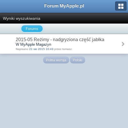
Forum MyApple.pl
Wyniki wyszukiwania
Forums
2015-05 Reżimy - nadgryziona część jabłka
W MyApple Magazyn
Napisano
21 sie 2015 10:43
przez tomasz
Pełna wersja
Polski