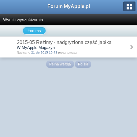
Forum MyApple.pl
Wyniki wyszukiwania
Forums
2015-05 Reżimy - nadgryziona część jabłka
W MyApple Magazyn
Napisano
21 sie 2015 10:43
przez tomasz
Pełna wersja
Polski