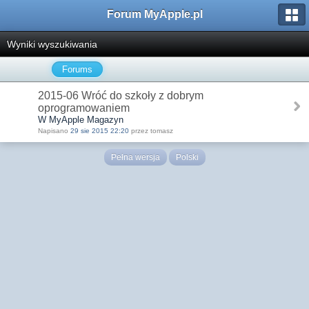
Forum MyApple.pl
Wyniki wyszukiwania
Forums
2015-06 Wróć do szkoły z dobrym
oprogramowaniem
W MyApple Magazyn
Napisano
29 sie 2015 22:20
przez tomasz
Pełna wersja
Polski