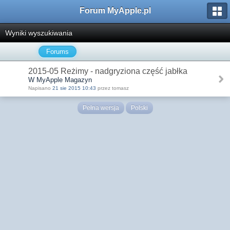
Forum MyApple.pl
Wyniki wyszukiwania
Forums
2015-05 Reżimy - nadgryziona część jabłka
W MyApple Magazyn
Napisano
21 sie 2015 10:43
przez tomasz
Pełna wersja
Polski