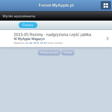
Forum MyApple.pl
Wyniki wyszukiwania
Forums
2015-05 Reżimy - nadgryziona część jabłka
W MyApple Magazyn
Napisano
21 sie 2015 10:43
przez tomasz
Pełna wersja
Polski