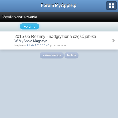
Forum MyApple.pl
Wyniki wyszukiwania
Forums
2015-05 Reżimy - nadgryziona część jabłka
W MyApple Magazyn
Napisano
21 sie 2015 10:43
przez tomasz
Pełna wersja
Polski