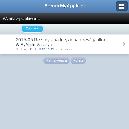
Forum MyApple.pl
Wyniki wyszukiwania
Forums
2015-05 Reżimy - nadgryziona część jabłka
W MyApple Magazyn
Napisano
21 sie 2015 10:43
przez tomasz
Pełna wersja
Polski