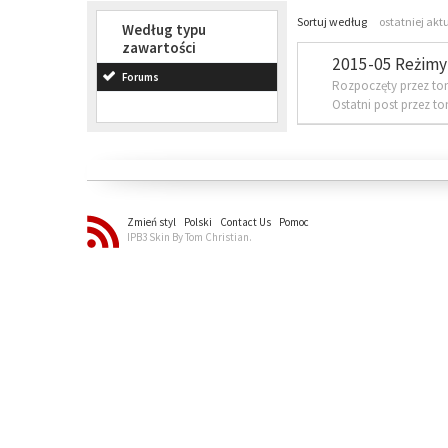
Sortuj według
ostatniej akt
Według typu
zawartości
2015-05 Reżimy 
Forums
Rozpoczęty przez to
Ostatni post przez t
Zmień styl
Polski
Contact Us
Pomoc
IPB3 Skin By Tom Christian.