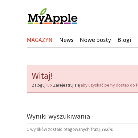
MAGAZYN
News
Nowe posty
Blogi
Witaj!
Zaloguj
lub
Zarejestruj się
aby uzyskać pełny dostęp do f
Wyniki wyszukiwania
1
wyników zostało otagowanych frazą
reżim