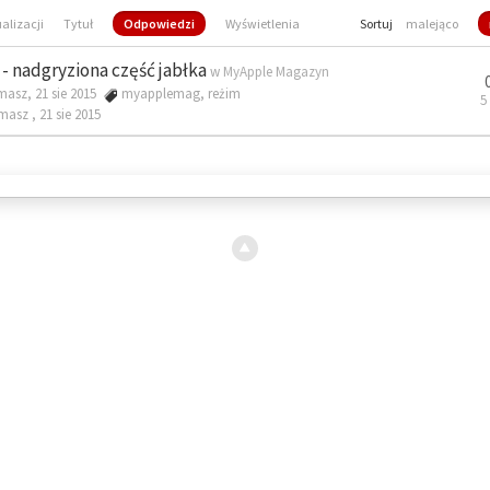
ualizacji
Tytuł
Odpowiedzi
Wyświetlenia
Sortuj
malejąco
- nadgryziona część jabłka
w
MyApple Magazyn
masz, 21 sie 2015
myapplemag
,
reżim
5
omasz ,
21 sie 2015