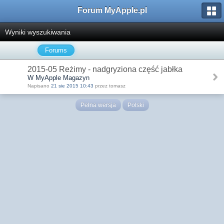
Forum MyApple.pl
Wyniki wyszukiwania
Forums
2015-05 Reżimy - nadgryziona część jabłka
W MyApple Magazyn
Napisano
21 sie 2015 10:43
przez tomasz
Pełna wersja
Polski