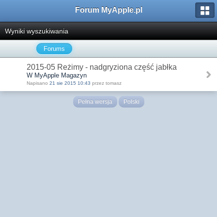
Forum MyApple.pl
Wyniki wyszukiwania
Forums
2015-05 Reżimy - nadgryziona część jabłka
W MyApple Magazyn
Napisano
21 sie 2015 10:43
przez tomasz
Pełna wersja
Polski