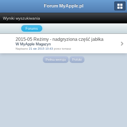
Forum MyApple.pl
Wyniki wyszukiwania
Forums
2015-05 Reżimy - nadgryziona część jabłka
W MyApple Magazyn
Napisano
21 sie 2015 10:43
przez tomasz
Pełna wersja
Polski