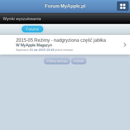
Forum MyApple.pl
Wyniki wyszukiwania
Forums
2015-05 Reżimy - nadgryziona część jabłka
W MyApple Magazyn
Napisano
21 sie 2015 10:43
przez tomasz
Pełna wersja
Polski