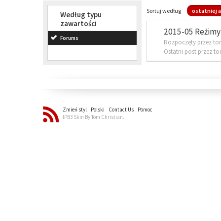
Sortuj według
ostatniej a
Według typu
zawartości
2015-05 Reżimy 
Forums
Rozpoczęty przez to
Ostatni post przez t
Zmień styl
Polski
Contact Us
Pomoc
IPB3 Skin By Tom Christian.