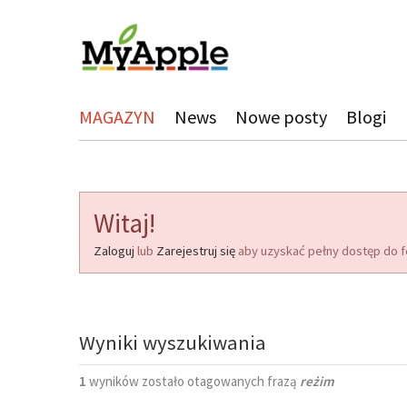
MAGAZYN
News
Nowe posty
Blogi
Witaj!
Zaloguj
lub
Zarejestruj się
aby uzyskać pełny dostęp do f
Wyniki wyszukiwania
1
wyników zostało otagowanych frazą
reżim