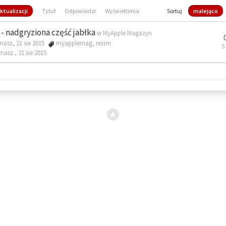
ktualizacji
Tytuł
Odpowiedzi
Wyświetlenia
Sortuj
malejąco
- nadgryziona część jabłka
w
MyApple Magazyn
masz, 21 sie 2015
myapplemag
,
reżim
5
omasz ,
21 sie 2015