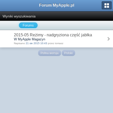
Forum MyApple.pl
Wyniki wyszukiwania
Forums
2015-05 Reżimy - nadgryziona część jabłka
W MyApple Magazyn
Napisano
21 sie 2015 10:43
przez tomasz
Pełna wersja
Polski