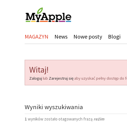
MAGAZYN
News
Nowe posty
Blogi
Witaj!
Zaloguj
lub
Zarejestruj się
aby uzyskać pełny dostęp do f
Wyniki wyszukiwania
1
wyników zostało otagowanych frazą
reżim