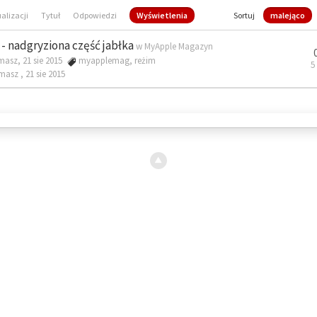
ualizacji
Tytuł
Odpowiedzi
Wyświetlenia
Sortuj
malejąco
- nadgryziona część jabłka
w
MyApple Magazyn
masz, 21 sie 2015
myapplemag
,
reżim
5
omasz ,
21 sie 2015