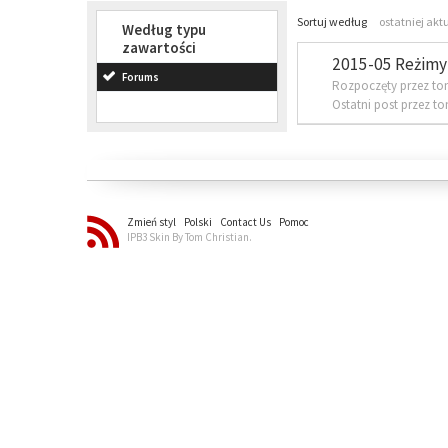
Sortuj według
ostatniej akt
Według typu
zawartości
2015-05 Reżimy 
Forums
Rozpoczęty przez to
Ostatni post przez t
Zmień styl
Polski
Contact Us
Pomoc
IPB3 Skin By Tom Christian.