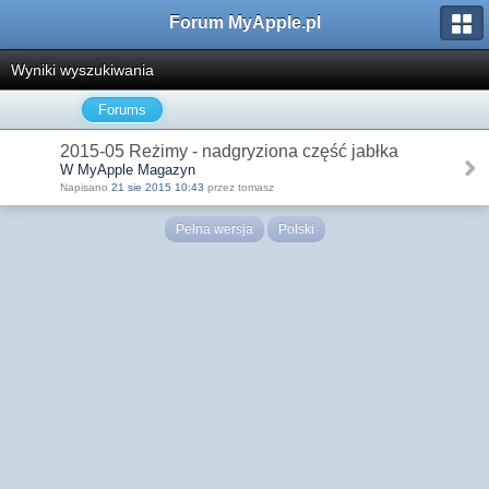
Forum MyApple.pl
Wyniki wyszukiwania
Forums
2015-05 Reżimy - nadgryziona część jabłka
W MyApple Magazyn
Napisano
21 sie 2015 10:43
przez tomasz
Pełna wersja
Polski