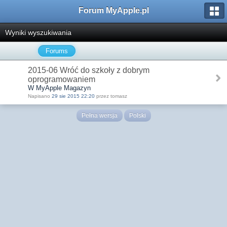
Forum MyApple.pl
Wyniki wyszukiwania
Forums
2015-06 Wróć do szkoły z dobrym
oprogramowaniem
W MyApple Magazyn
Napisano
29 sie 2015 22:20
przez tomasz
Pełna wersja
Polski