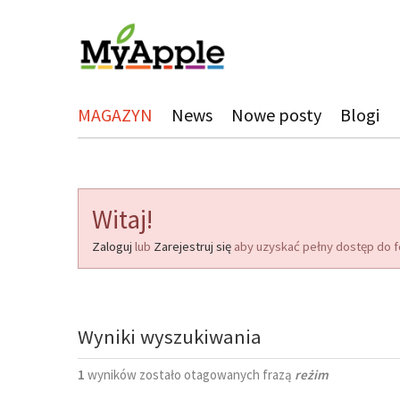
MAGAZYN
News
Nowe posty
Blogi
Witaj!
Zaloguj
lub
Zarejestruj się
aby uzyskać pełny dostęp do f
Wyniki wyszukiwania
1
wyników zostało otagowanych frazą
reżim