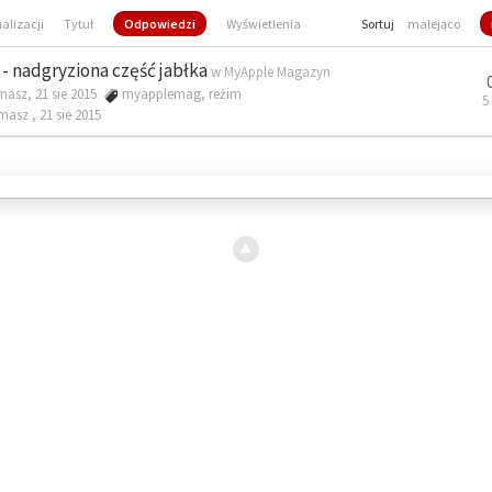
ualizacji
Tytuł
Odpowiedzi
Wyświetlenia
Sortuj
malejąco
- nadgryziona część jabłka
w
MyApple Magazyn
masz, 21 sie 2015
myapplemag
,
reżim
5
omasz ,
21 sie 2015