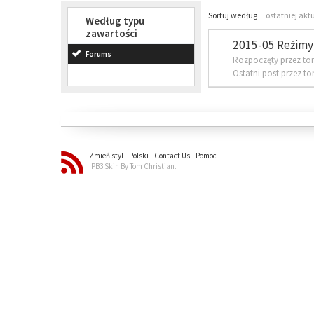
Sortuj według
ostatniej akt
Według typu
zawartości
2015-05 Reżimy 
Forums
Rozpoczęty przez to
Ostatni post przez t
Zmień styl
Polski
Contact Us
Pomoc
IPB3 Skin By Tom Christian.