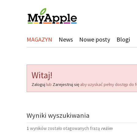
MAGAZYN
News
Nowe posty
Blogi
Witaj!
Zaloguj
lub
Zarejestruj się
aby uzyskać pełny dostęp do f
Wyniki wyszukiwania
1
wyników zostało otagowanych frazą
reżim