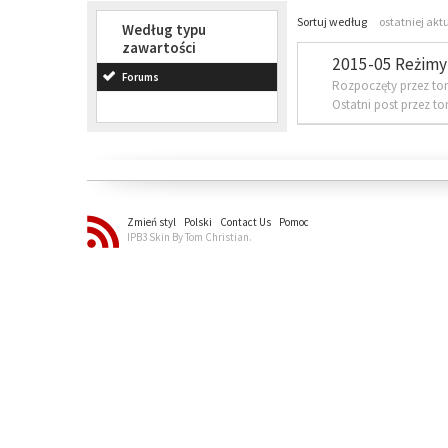
Sortuj według
ostatniej akt
Według typu
zawartości
2015-05 Reżimy 
Forums
Rozpoczęty przez to
Ostatni post przez t
Zmień styl
Polski
Contact Us
Pomoc
IPB3 Skin By Tom Christian.