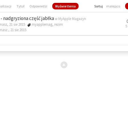
ualizacji
Tytuł
Odpowiedzi
Wyświetlenia
Sortuj
malejąco
- nadgryziona część jabłka
w
MyApple Magazyn
masz, 21 sie 2015
myapplemag
,
reżim
5
omasz ,
21 sie 2015