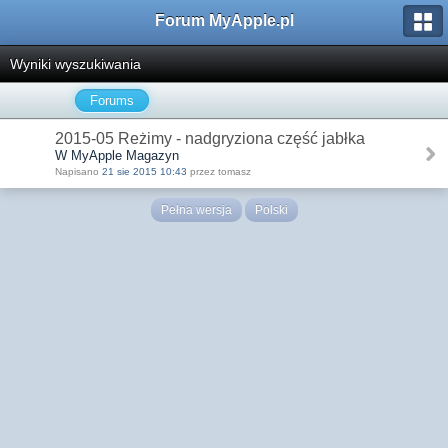
Forum MyApple.pl
Wyniki wyszukiwania
Forums
2015-05 Reżimy - nadgryziona część jabłka
W MyApple Magazyn
Napisano
21 sie 2015 10:43
przez tomasz
Pełna wersja
Polski