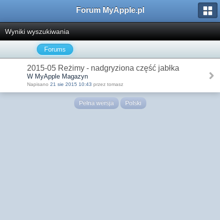
Forum MyApple.pl
Wyniki wyszukiwania
Forums
2015-05 Reżimy - nadgryziona część jabłka
W MyApple Magazyn
Napisano
21 sie 2015 10:43
przez tomasz
Pełna wersja
Polski