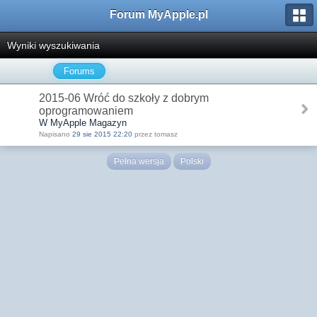
Forum MyApple.pl
Wyniki wyszukiwania
Forums
2015-06 Wróć do szkoły z dobrym
oprogramowaniem
W MyApple Magazyn
Napisano
29 sie 2015 22:20
przez tomasz
Pełna wersja
Polski