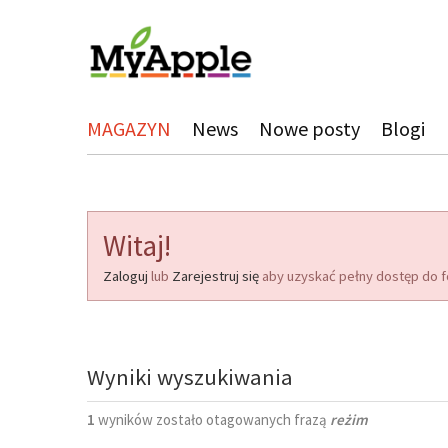
MAGAZYN
News
Nowe posty
Blogi
Witaj!
Zaloguj
lub
Zarejestruj się
aby uzyskać pełny dostęp do f
Wyniki wyszukiwania
1
wyników zostało otagowanych frazą
reżim