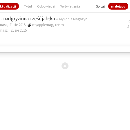
ktualizacji
Tytuł
Odpowiedzi
Wyświetlenia
Sortuj
malejąco
- nadgryziona część jabłka
w
MyApple Magazyn
masz, 21 sie 2015
myapplemag
,
reżim
5
omasz ,
21 sie 2015