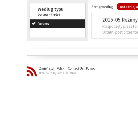
Sortuj według
ostatniej a
Według typu
zawartości
2015-05 Reżimy 
Forums
Rozpoczęty przez to
Ostatni post przez t
Zmień styl
Polski
Contact Us
Pomoc
IPB3 Skin By Tom Christian.