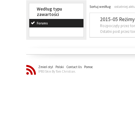
Sortuj według
ostatniej akt
Według typu
zawartości
2015-05 Reżimy 
Forums
Rozpoczęty przez to
Ostatni post przez t
Zmień styl
Polski
Contact Us
Pomoc
IPB3 Skin By Tom Christian.