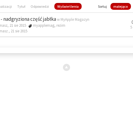
ualizacji
Tytuł
Odpowiedzi
Wyświetlenia
Sortuj
malejąco
- nadgryziona część jabłka
w
MyApple Magazyn
masz, 21 sie 2015
myapplemag
,
reżim
5
omasz ,
21 sie 2015