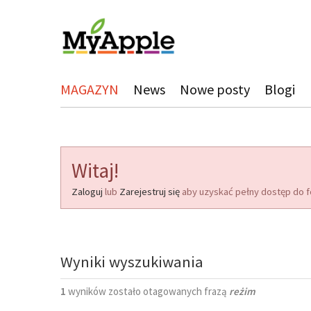
MAGAZYN
News
Nowe posty
Blogi
Witaj!
Zaloguj
lub
Zarejestruj się
aby uzyskać pełny dostęp do f
Wyniki wyszukiwania
1
wyników zostało otagowanych frazą
reżim