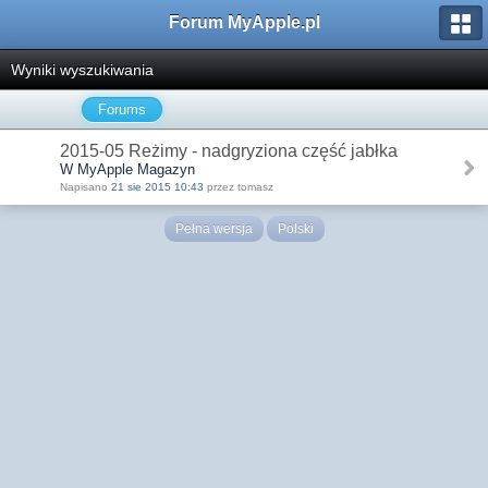
Forum MyApple.pl
Wyniki wyszukiwania
Forums
2015-05 Reżimy - nadgryziona część jabłka
W MyApple Magazyn
Napisano
21 sie 2015 10:43
przez tomasz
Pełna wersja
Polski