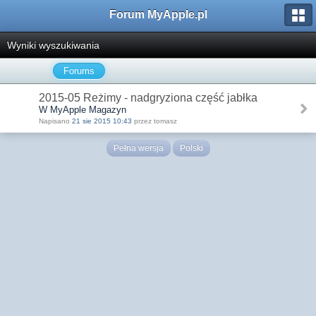
Forum MyApple.pl
Wyniki wyszukiwania
Forums
2015-05 Reżimy - nadgryziona część jabłka
W MyApple Magazyn
Napisano
21 sie 2015 10:43
przez tomasz
Pełna wersja
Polski