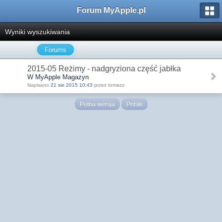
Forum MyApple.pl
Wyniki wyszukiwania
Forums
2015-05 Reżimy - nadgryziona część jabłka
W MyApple Magazyn
Napisano
21 sie 2015 10:43
przez tomasz
Pełna wersja
Polski