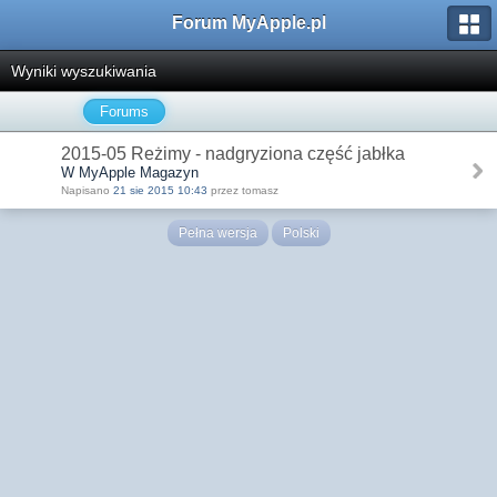
Forum MyApple.pl
Wyniki wyszukiwania
Forums
2015-05 Reżimy - nadgryziona część jabłka
W MyApple Magazyn
Napisano
21 sie 2015 10:43
przez tomasz
Pełna wersja
Polski