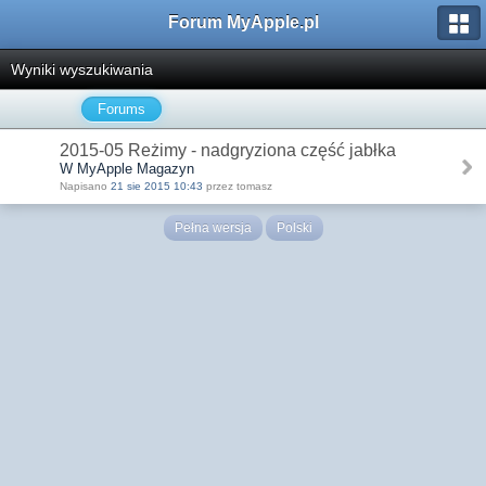
Forum MyApple.pl
Wyniki wyszukiwania
Forums
2015-05 Reżimy - nadgryziona część jabłka
W MyApple Magazyn
Napisano
21 sie 2015 10:43
przez tomasz
Pełna wersja
Polski